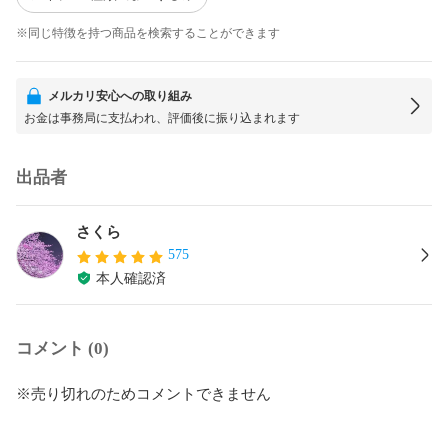
※同じ特徴を持つ商品を検索することができます
メルカリ安心への取り組み
お金は事務局に支払われ、評価後に振り込まれます
出品者
さくら
575
本人確認済
コメント (0)
※売り切れのためコメントできません