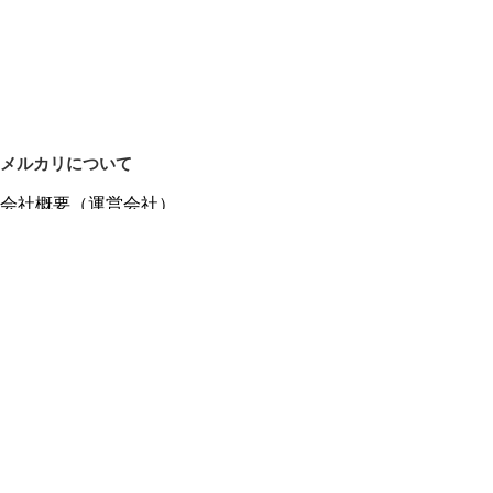
メルカリについて
会社概要（運営会社）
採用情報
プレスリリース
公式ブログ
プレスキット
メルカリUS
メルカリShops
m department（エムデパ）
ヘルプ
ヘルプセンター（ガイド・お問い合わせ）
メルカリShopsでショップを開設する
メルカリShops ショップ管理画面にログイン