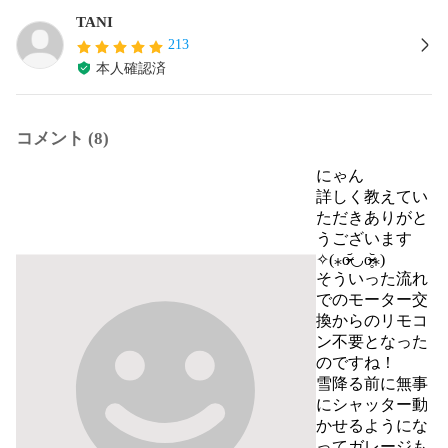
TANI
213
本人確認済
コメント (8)
にゃん
詳しく教えてい
ただきありがと
うございます
✧(⁎o̴̶̷᷄◡o̴̶̷̥᷅⁎) 

そういった流れ
でのモーター交
換からのリモコ
ン不要となった
のですね！

雪降る前に無事
にシャッター動
かせるようにな
ってガレージも