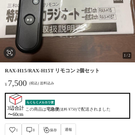
1
/
2
RAX-H15/RAX-H15T リモコン 2個セット
7,500
(税込) 送料込み
¥
らくらくメルカリ便
3辺合計

この商品は
宅急便
で配送されました
(送料 ¥750)
〜60cm
通報
1
8
保存