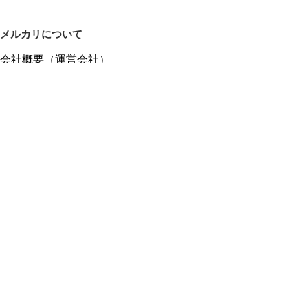
メルカリについて
会社概要（運営会社）
採用情報
プレスリリース
公式ブログ
プレスキット
メルカリUS
メルカリShops
m department（エムデパ）
ヘルプ
ヘルプセンター（ガイド・お問い合わせ）
メルカリShopsでショップを開設する
メルカリShops ショップ管理画面にログイン
メルカリShops出店者向けガイド
お問い合わせ一覧
フリーワードから商品をさがす
プライバシーと利用規約