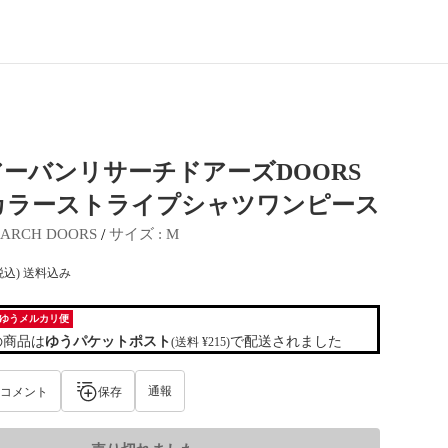
ーバンリサーチドアーズDOORS
カラーストライプシャツワンピース
 / 
EARCH DOORS
サイズ
 : 
M
税込) 送料込み
ゆうメルカリ便
の商品は
ゆうパケットポスト
で配送されました
(送料 ¥215)
通報
コメント
保存