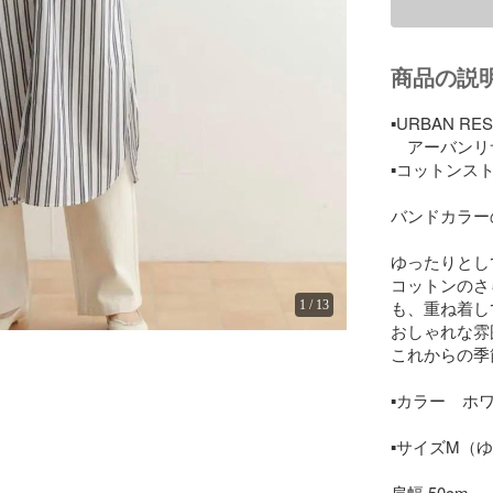
商品の説
▪️URBAN RE
　アーバンリ
▪️コットンス
バンドカラー
ゆったりとし
コットンのさ
も、重ね着し
1
/
13
おしゃれな雰
これからの季
▪️カラー　ホ
▪️サイズM（
肩幅 50cm
