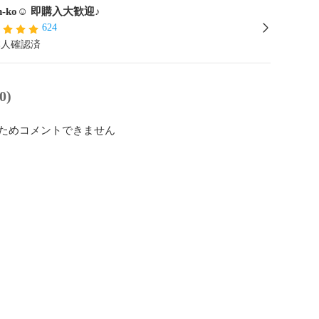
in-ko☺︎ 即購入大歓迎♪
624
本人確認済
0)
ためコメントできません