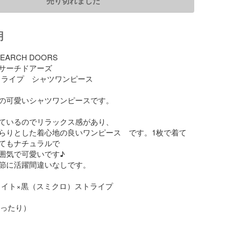
売り切れました
明
SEARCH DOORS

サーチドアーズ　

トライプ　シャツワンピース　

の可愛いシャツワンピースです。

ているのでリラックス感があり、

らりとした着心地の良いワンピース　です。1枚で着て
てもナチュラルで

囲気で可愛いです♪

節に活躍間違いなしです。

ワイト×黒（スミクロ）ストライプ

ゆったり）
