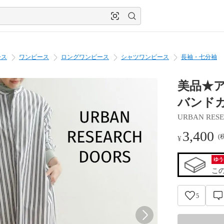
ース
ワンピース
ロングワンピース
シャツワンピース
長袖・七分袖
美品★ア
バンド
URBAN RES
3,400
(
¥
ゆう
こ
5