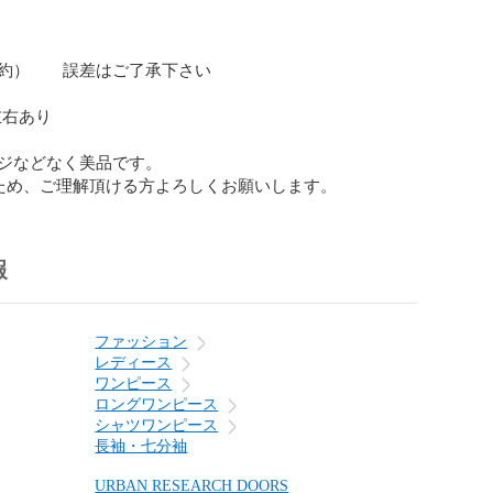


 （約）　　誤差はご了承下さい

右あり

ジなどなく美品です。

ため、ご理解頂ける方よろしくお願いします。
報
ファッション
レディース
ワンピース
ロングワンピース
シャツワンピース
長袖・七分袖
URBAN RESEARCH DOORS