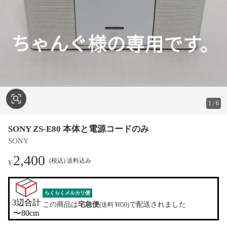
1
/
6
SONY ZS-E80 本体と電源コードのみ
SONY
2,400
(税込) 送料込み
¥
らくらくメルカリ便
3辺合計

この商品は
宅急便
で配送されました
(送料 ¥850)
〜80cm