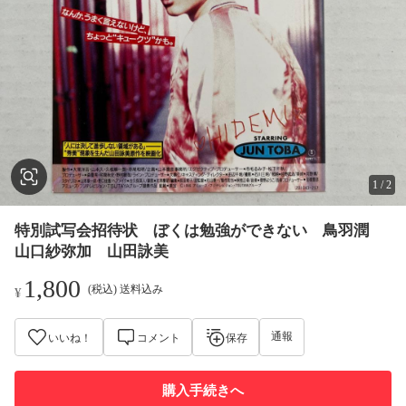
1
/
2
特別試写会招待状 ぼくは勉強ができない 鳥羽潤
山口紗弥加 山田詠美
1,800
(税込) 送料込み
¥
通報
いいね！
コメント
保存
購入手続きへ