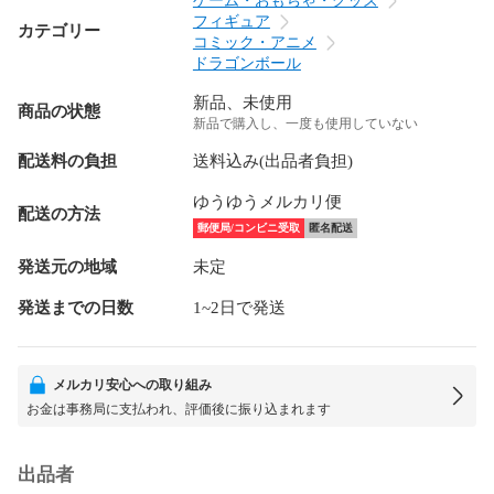
ゲーム・おもちゃ・グッズ
フィギュア
カテゴリー
コミック・アニメ
ドラゴンボール
新品、未使用
商品の状態
新品で購入し、一度も使用していない
配送料の負担
送料込み(出品者負担)
ゆうゆうメルカリ便
配送の方法
郵便局/コンビニ受取
匿名配送
発送元の地域
未定
発送までの日数
1~2日で発送
メルカリ安心への取り組み
お金は事務局に支払われ、評価後に振り込まれます
出品者