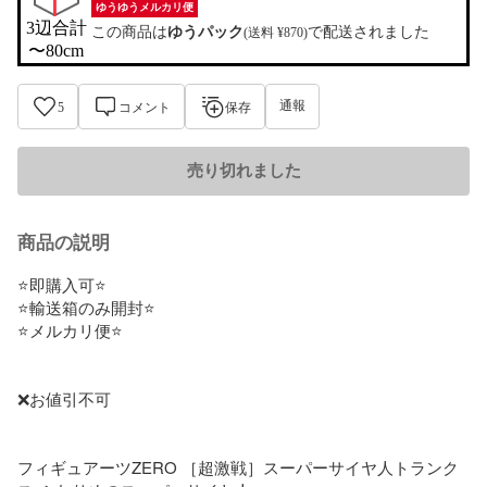
ゆうゆうメルカリ便
3辺合計

この商品は
ゆうパック
で配送されました
(送料 ¥870)
〜80cm
通報
5
コメント
保存
売り切れました
商品の説明
⭐️即購入可⭐️

⭐️輸送箱のみ開封⭐️

⭐️メルカリ便⭐️

❌お値引不可

フィギュアーツZERO ［超激戦］スーパーサイヤ人トランク