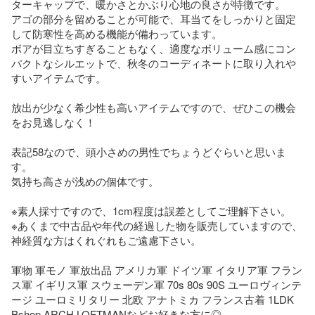
ターキャップで、暖かさとかぶり心地の良さが特徴です。

アゴの部分を留めることが可能で、耳当てをしっかりと固定
して防寒性を高める機能が備わっています。

ボアが目立ちすぎることもなく、適度なボリューム感にコン
パクトなシルエットで、秋冬のコーディネートに取り入れや
すいアイテムです。

放出が少なく希少性も高いアイテムですので、ぜひこの機会
をお見逃しなく！

表記58なので、頭小さめの男性でちょうどぐらいと思いま
す。

気持ち高さが浅めの個体です。

※素人採寸ですので、1cm程度は誤差としてご理解下さい。

※あくまで中古品や年代の経過した物を販売していますので、
神経質な方はくれぐれもご遠慮下さい。

軍物 軍モノ 軍放出品 アメリカ軍 ドイツ軍 イタリア軍 フラン
ス軍 イギリス軍 スウェーデン軍 70s 80s 90S ユーロヴィンテ
ージ ユーロミリタリー 北欧 アナトミカ フランス古着 1LDK 
Bshop ARCH LOFTMANなどお好きな方に◎
