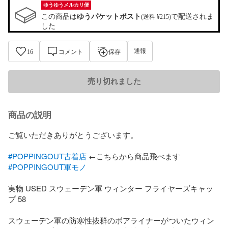
ゆうゆうメルカリ便
この商品は
ゆうパケットポスト
で配送されま
(送料 ¥215)
した
通報
16
コメント
保存
売り切れました
商品の説明
ご覧いただきありがとうございます。

#POPPINGOUT古着店
#POPPINGOUT軍モノ
実物 USED スウェーデン軍 ウィンター フライヤーズキャッ
プ 58

スウェーデン軍の防寒性抜群のボアライナーがついたウィン