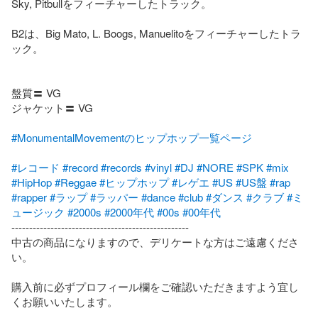
Sky, Pitbullをフィーチャーしたトラック。

B2は、Big Mato, L. Boogs, Manuelitoをフィーチャーしたトラ
ック。

盤質〓 VG

ジャケット〓 VG

#MonumentalMovementのヒップホップ一覧ページ
#レコード
#record
#records
#vinyl
#DJ
#NORE
#SPK
#mix
#HipHop
#Reggae
#ヒップホップ
#レゲエ
#US
#US盤
#rap
#rapper
#ラップ
#ラッパー
#dance
#club
#ダンス
#クラブ
#ミ
ュージック
#2000s
#2000年代
#00s
#00年代
--------------------------------------------------

中古の商品になりますので、デリケートな方はご遠慮くださ
い。

購入前に必ずプロフィール欄をご確認いただきますよう宜し
くお願いいたします。
