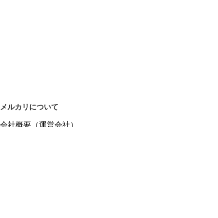
メルカリについて
会社概要（運営会社）
採用情報
プレスリリース
公式ブログ
プレスキット
メルカリUS
メルカリShops
m department（エムデパ）
ヘルプ