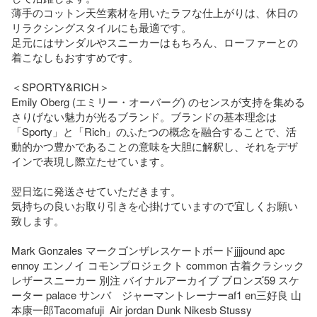
薄手のコットン天竺素材を用いたラフな仕上がりは、休日の
リラクシングスタイルにも最適です。

足元にはサンダルやスニーカーはもちろん、ローファーとの
着こなしもおすすめです。

＜SPORTY&RICH＞

Emily Oberg (エミリー・オーバーグ) のセンスが支持を集める
さりげない魅力が光るブランド。ブランドの基本理念は
「Sporty」と「Rich」のふたつの概念を融合することで、活
動的かつ豊かであることの意味を大胆に解釈し、それをデザ
インで表現し際立たせています。

翌日迄に発送させていただきます。

気持ちの良いお取り引きを心掛けていますので宜しくお願い
致します。

Mark Gonzales マークゴンザレスケートボードjjjjound apc 
ennoy エンノイ コモンプロジェクト common 古着クラシック 
レザースニーカー 別注 バイナルアーカイブ ブロンズ59 スケ
ーター palace サンバ　ジャーマントレーナーaf1 en三好良 山
本康一郎Tacomafuji  Air jordan Dunk Nikesb Stussy 