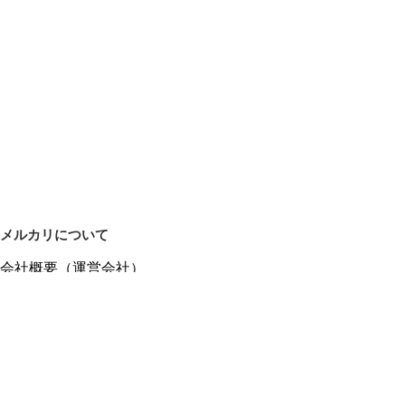
メルカリについて
会社概要（運営会社）
採用情報
プレスリリース
公式ブログ
プレスキット
メルカリUS
メルカリShops
m department（エムデパ）