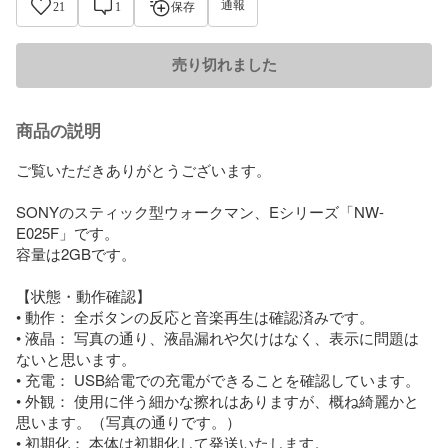
通報
21
1
保存
売り切れました
商品の説明
ご覧いただきありがとうございます。

SONYのスティック型ウォークマン、Eシリーズ「NW-
E025F」です。

容量は2GBです。

【状態・動作確認】

• 動作： 全ボタンの反応と音楽再生は確認済みです。

• 液晶： 写真の通り、液晶漏れや欠けはなく、表示に問題は
ないと思います。

• 充電： USB給電での充電ができることを確認しています。

• 外観： 使用に伴う細かな擦れはありますが、概ね綺麗かと
思います。（写真の通りです。）

• 初期化： 本体は初期化して発送いたします。
