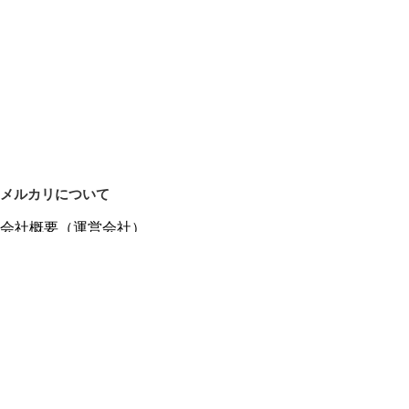
メルカリについて
会社概要（運営会社）
採用情報
プレスリリース
公式ブログ
プレスキット
メルカリUS
メルカリShops
m department（エムデパ）
ヘルプ