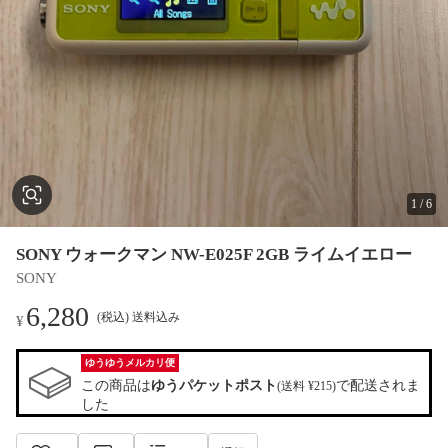
1
/
6
SONY ウォークマン NW-E025F 2GB ライムイエロー
SONY
6,280
(税込) 送料込み
¥
ゆうゆうメルカリ便
この商品は
ゆうパケットポスト
で配送されま
(送料 ¥215)
した