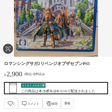
ロマンシングサガ2リベンジオブザセブンPS5
2,900
(税込) 送料込み
¥
らくらくメルカリ便
この商品は
ネコポス
で配送されました
(送料 ¥210)
通報
5
コメント
保存