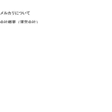
メルカリについて
会社概要（運営会社）
採用情報
プレスリリース
公式ブログ
プレスキット
メルカリUS
メルカリShops
m department（エムデパ）
ヘルプ
ヘルプセンター（ガイド・お問い合わせ）
メルカリShopsでショップを開設する
メルカリShops ショップ管理画面にログイン
メルカリShops出店者向けガイド
お問い合わせ一覧
フリーワードから商品をさがす
プライバシーと利用規約