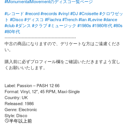
#MonumentalMovementのディスコ一覧ページ
#レコード
#record
#records
#vinyl
#DJ
#Croisette
#クロワゼッ
ト
#Disco
#ディスコ
#Fiachra
#Trench
#Ian
#Levine
#dance
#club
#ダンス
#クラブ
#ミュージック
#1980s
#1980年代
#80s
#80年代
--------------------------------------------------

中古の商品になりますので、デリケートな方はご遠慮くださ
い。

購入前に必ずプロフィール欄をご確認いただきますよう宜し
くお願いいたします。

Label: Passion – PASH 12 66

Format: Vinyl, 12", 45 RPM, Maxi-Single

Country: UK

Released: 1986

Genre: Electronic

Style: Disco
半年以上前