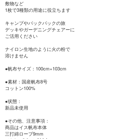
敷物など

1枚で3種類の用途に役立ちます

キャンプやバックパックの旅

デッキやガーデニングチェアーに

ご活用ください

ナイロン生地のように火の粉で

溶けません　

●帆布サイズ：100cm×103cm

●素材：国産帆布8号

コットン100%

●状態：

新品未使用

●その他、注意事項：

商品はイス帆布本体　

三打綿ロープ9mm 
