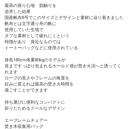
最高の座り心地　肌触りを

追求した結果

国産帆布8号でこのサイズとデザインと素材に辿り着きました

帆布とは文字通り舟の帆に

使用していた生地で

タフな素材として破れにくという

特徴があり　身近なものでは

トートーバッグなどに使用されている

身長180cm体重80kgのモデルが

首まですっぽり包まれるホールド感が焚き火沼へと誘ってく
れます

ロープの長さやフレームの角度を

好みに変えれば最高の焚き火時間を

過ごすことができます

持ち運びに便利なコンパクトに

折りたためるクールなデザイン

エーフレームチェアー

焚き木収集用バッグ
