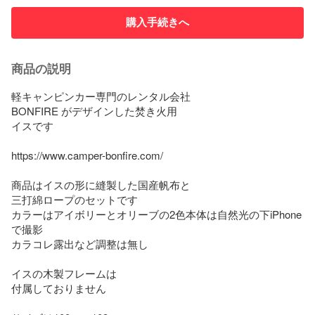
購入手続きへ
商品の説明
軽キャンピンカー専門のレンタル会社

BONFIRE がデザインした焚き火用

イスです

https://www.camper-bonfire.com/

商品はイスの形に縫製した国産帆布と

三打綿ロープのセットです

カラーはアイボリーとオリーブの2色本体は自然光の下iPhone
で撮影

カラコレ露出など調整は無し

イスの木製フレームは

付属しておりません
