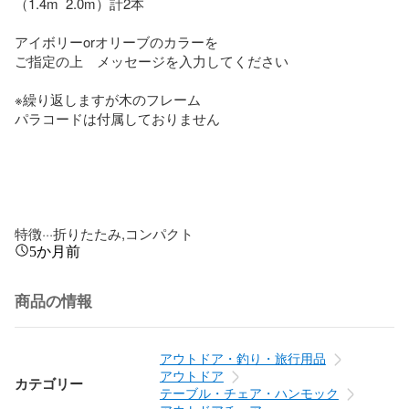
（1.4m  2.0m）計2本

アイボリーorオリーブのカラーを

ご指定の上　メッセージを入力してください

※繰り返しますが木のフレーム　

パラコードは付属しておりません

特徴···折りたたみ,コンパクト
5か月前
商品の情報
アウトドア・釣り・旅行用品
アウトドア
カテゴリー
テーブル・チェア・ハンモック