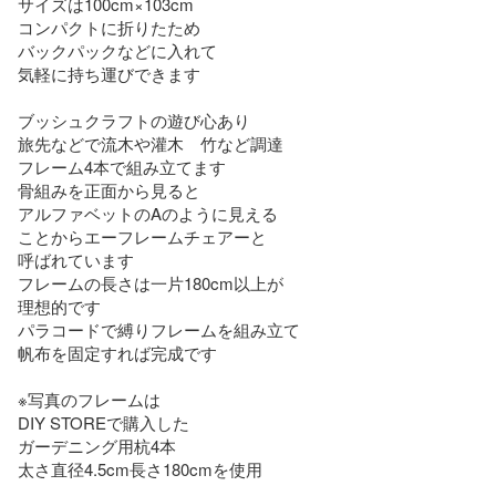
サイズは100cm×103cm

コンパクトに折りたため

バックパックなどに入れて

気軽に持ち運びできます

ブッシュクラフトの遊び心あり

旅先などで流木や灌木　竹など調達

フレーム4本で組み立てます　

骨組みを正面から見ると

アルファベットのAのように見える

ことからエーフレームチェアーと

呼ばれています

フレームの長さは一片180cm以上が

理想的です

パラコードで縛りフレームを組み立て

帆布を固定すれば完成です

※写真のフレームは

DIY STOREで購入した

ガーデニング用杭4本

太さ直径4.5cm長さ180cmを使用
