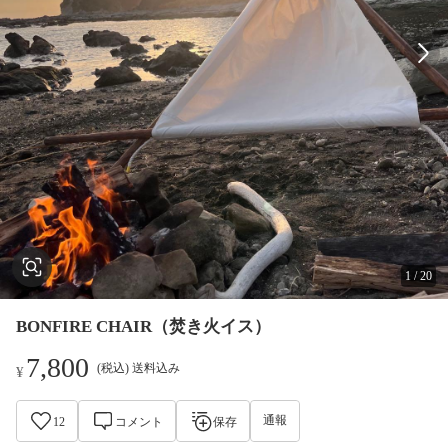
1
/
20
BONFIRE CHAIR（焚き火イス）
7,800
(税込) 送料込み
¥
通報
12
コメント
保存