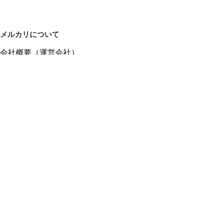
メルカリについて
会社概要（運営会社）
採用情報
プレスリリース
公式ブログ
プレスキット
メルカリUS
メルカリShops
m department（エムデパ）
ヘルプ
ヘルプセンター（ガイド・お問い合わせ）
メルカリShopsでショップを開設する
メルカリShops ショップ管理画面にログイン
メルカリShops出店者向けガイド
お問い合わせ一覧
フリーワードから商品をさがす
プライバシーと利用規約