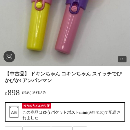
1
/
3
【中古品】 ドキンちゃん コキンちゃん スイッチでぴ
かぴか! アンパンマン
898
(税込) 送料込み
¥
ゆうゆうメルカリ便
この商品は
ゆうパケットポストmini
で配送さ
(送料 ¥160)
れました