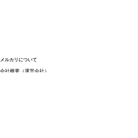
メルカリについて
会社概要（運営会社）
採用情報
プレスリリース
公式ブログ
プレスキット
メルカリUS
メルカリShops
m department（エムデパ）
ヘルプ
ヘルプセンター（ガイド・お問い合わせ）