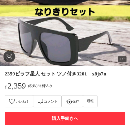
1
/
5
2359ピラフ星人 セット ツノ付き3201 x8js7n
2,359
(税込) 送料込み
¥
通報
いいね！
コメント
保存
購入手続きへ