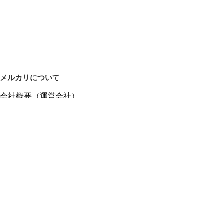
メルカリについて
会社概要（運営会社）
採用情報
プレスリリース
公式ブログ
プレスキット
メルカリUS
メルカリShops
m department（エムデパ）
ヘルプ
ヘルプセンター（ガイド・お問い合わせ）
メルカリShopsでショップを開設する
メルカリShops ショップ管理画面にログイン