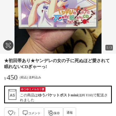
1
/
3
★初回帯あり★ヤンデレの女の子に死ぬほど愛されて
眠れないCDぎゃーっ!
450
(税込) 送料込み
¥
ゆうゆうメルカリ便
この商品は
ゆうパケットポストmini
で配送さ
(送料 ¥160)
れました
通報
2
コメント
保存