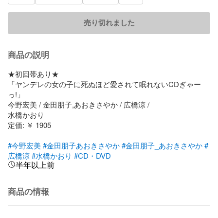
売り切れました
商品の説明
★初回帯あり★

「ヤンデレの女の子に死ぬほど愛されて眠れないCDぎゃー
っ!」

今野宏美 / 金田朋子,あおきさやか / 広橋涼 / 

水橋かおり

定価: ￥ 1905

#今野宏美
#金田朋子あおきさやか
#金田朋子_あおきさやか
#
広橋涼
#水橋かおり
#CD・DVD
半年以上前
商品の情報