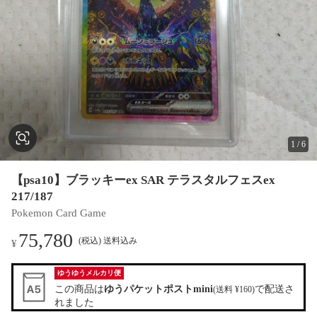
1
/
6
【psa10】ブラッキーex SAR テラスタルフェスex
217/187
Pokemon Card Game
75,780
(税込) 送料込み
¥
ゆうゆうメルカリ便
この商品は
ゆうパケットポストmini
で配送さ
(送料 ¥160)
れました