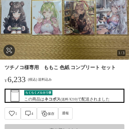
1
/
3
ツチノコ様専用 ももこ 色紙 コンプリート セット
6,233
(税込) 送料込み
¥
らくらくメルカリ便
この商品は
ネコポス
で配送されました
(送料 ¥210)
通報
1
4
保存