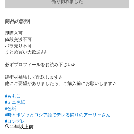
売り切れました
商品の説明
即購入可

値段交渉不可

バラ売り不可

まとめ買い大歓迎♪♪

必ずプロフィールをお読み下さい♪

緩衝材補強して配送します♪

他にご要望がありましたら、ご購入前にお願いします♪

#ももこ
#ミニ色紙
#色紙
#時々ボソッとロシア語でデレる隣りのアーリャさん
#ロシデレ
半年以上前