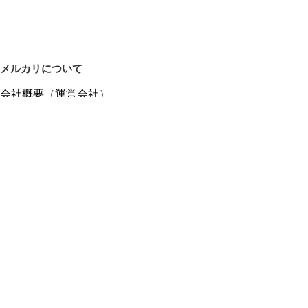
メルカリについて
会社概要（運営会社）
採用情報
プレスリリース
公式ブログ
プレスキット
メルカリUS
メルカリShops
m department（エムデパ）
ヘルプ
ヘルプセンター（ガイド・お問い合わせ）
メルカリShopsでショップを開設する
メルカリShops ショップ管理画面にログイン
メルカリShops出店者向けガイド
お問い合わせ一覧
フリーワードから商品をさがす