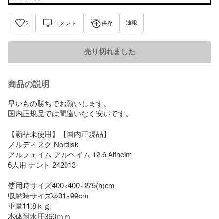
通報
2
コメント
保存
売り切れました
商品の説明
早いもの勝ちでお願いします。

国内正規品では間違いなく安いです。

【新品未使用】【国内正規品】

ノルディスク Nordisk

アルフェイム アルヘイム 12.6 Alfheim

6人用 テント 242013

使用時サイズ400×400×275(h)cm

収納時サイズφ31×99cm

重量11.8ｋｇ

本体耐水圧350ｍｍ
