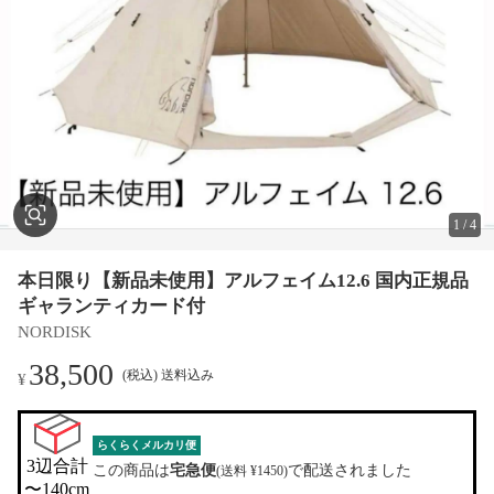
1
/
4
本日限り【新品未使用】アルフェイム12.6 国内正規品
ギャランティカード付
NORDISK
38,500
(税込) 送料込み
¥
らくらくメルカリ便
3辺合計

この商品は
宅急便
で配送されました
(送料 ¥1450)
〜140cm