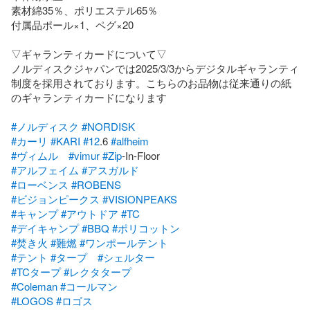
素材綿35％、ポリエステル65％

付属品ポール×1、ペグ×20

▽ギャランティカードについて▽

ノルディスクジャパンでは2025/3/3からデジタルギャランティ
制度を採用されております。こちらのお品物は従来通りの紙
のギャランティカードになります

#ノルディスク
#NORDISK
#カーリ
#KARI
#12
.6 
#alfheim
#ヴィムル
#vimur
#Zip
#アルフェイム
#アスガルド
#ローベンス
#ROBENS
#ビジョンピークス
#VISIONPEAKS
#キャンプ
#アウトドア
#TC
#デイキャンプ
#BBQ
#ポリコットン
#焚き火
#難燃
#ワンポールテント
#テント
#タープ
#シェルター
#TCタープ
#レクタタープ
#Coleman
#コールマン
#LOGOS
#ロゴス