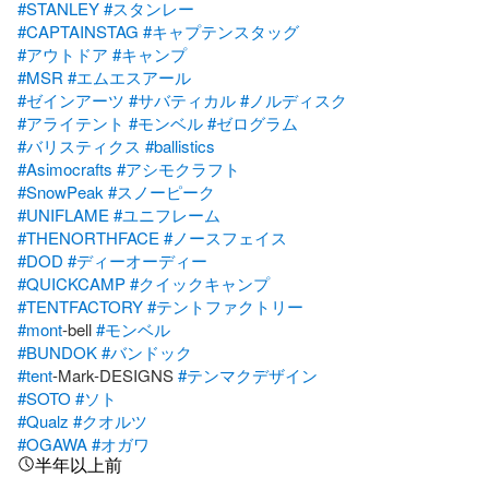
#STANLEY
#スタンレー
#CAPTAINSTAG
#キャプテンスタッグ
#アウトドア
#キャンプ
#MSR
#エムエスアール
#ゼインアーツ
#サバティカル
#ノルディスク
#アライテント
#モンベル
#ゼログラム
#バリスティクス
#ballistics
#Asimocrafts
#アシモクラフト
#SnowPeak
#スノーピーク
#UNIFLAME
#ユニフレーム
#THENORTHFACE
#ノースフェイス
#DOD
#ディーオーディー
#QUICKCAMP
#クイックキャンプ
#TENTFACTORY
#テントファクトリー
#mont
-bell 
#モンベル
#BUNDOK
#バンドック
#tent
-Mark-DESIGNS 
#テンマクデザイン
#SOTO
#ソト
#Qualz
#クオルツ
#OGAWA
#オガワ
半年以上前