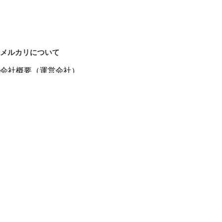
メルカリについて
会社概要（運営会社）
採用情報
プレスリリース
公式ブログ
プレスキット
メルカリUS
メルカリShops
m department（エムデパ）
ヘルプ
ヘルプセンター（ガイド・お問い合わせ）
メルカリShopsでショップを開設する
メルカリShops ショップ管理画面にログイン
メルカリShops出店者向けガイド
お問い合わせ一覧