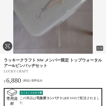
1
/
6
ラッキークラフト NW メンバー限定 トップウォータル
アー&ピンバッヂセット
LUCKY CRAFT
6,880
(税込) 送料込み
¥
らくらくメルカリ便
この商品は
宅急便コンパクト
で配送されまし
専用資
(送料 ¥450)
た
材