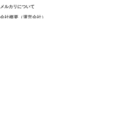
メルカリについて
会社概要（運営会社）
採用情報
プレスリリース
公式ブログ
プレスキット
メルカリUS
メルカリShops
m department（エムデパ）
ヘルプ
ヘルプセンター（ガイド・お問い合わせ）
メルカリShopsでショップを開設する
メルカリShops ショップ管理画面にログイン
メルカリShops出店者向けガイド
お問い合わせ一覧
フリーワードから商品をさがす
プライバシーと利用規約
メルカリ利用規約