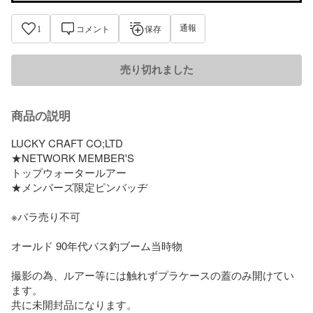
通報
1
コメント
保存
売り切れました
商品の説明
LUCKY CRAFT CO;LTD

★NETWORK MEMBER'S

トップウォータールアー

★メンバーズ限定ピンバッヂ

※バラ売り不可

オールド 90年代バス釣ブーム当時物 

撮影の為、ルアー等には触れずプラケースの蓋のみ開けてい
ます。

共に未開封品になります。
