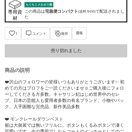
らくらくメルカリ便
この商品は
宅急便コンパクト
で配送されまし
専用資
(送料 ¥450)
た
材
通報
1
コメント
保存
売り切れました
商品の説明
❤️沢山のフォロワーの皆様いつもありがとうございます✨ 初
めての方はプロフをご一読くださいませ☺︎ご購入後にフォロ
ーしてくださる方多数。キャサリン妃はじめ世界中のセレ
ブ、日本の芸能人も愛用者多数の有名ブランド、小物やバッ
ク、入手困難な完売品、新作美品多数

❤️ モンクレールダウンベスト

裾は大袈裟では無いフリルに。ボタンもくるみボタンで凄く
可愛いです。今の季節でしたらコートのインナーとしてのご