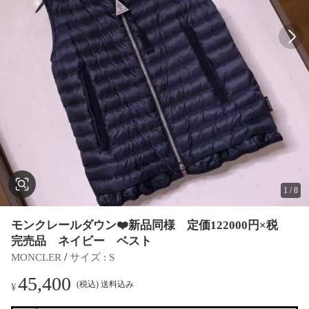
1
/
8
モンクレールダウン❤️新品同様 定価122000円×税
完売品 ネイビー ベスト
 / 
MONCLER
サイズ
 : 
S
45,400
(税込) 送料込み
¥