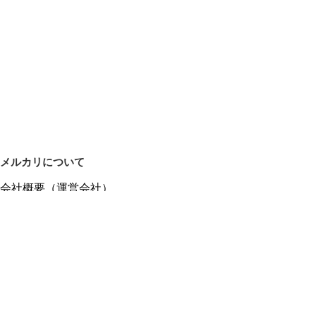
メルカリについて
会社概要（運営会社）
採用情報
プレスリリース
公式ブログ
プレスキット
メルカリUS
メルカリShops
m department（エムデパ）
ヘルプ