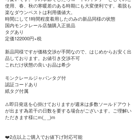
使用、春、秋の寒暖差のある時期にも大変便利です。着脱も
楽なダウンベストは利用価値大。

時間にして1時間程度着用したのみの新品同様の状態

国内モンクレール店舗購入正規品

タグあり

定価122000円×税

新品同様ですが価格交渉が手間なので、はじめからお安く出
品しております。お値引き交渉不可

これだけ状態の良いお品は希少

モンクレールジャパンタグ付

認証コードあり

紙タグ付属

⚠️即日発送を心掛けておりますが週末は多数ソールドアウト
が出ます為若干の日数を要する場合がございます。ご理解い
ただきます様にm(_ _)m

❤️2点以上ご購入でお値下げ対応可能
