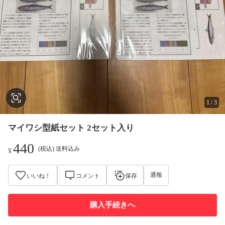
1
/
3
マイワシ型紙セット 2セット入り
440
(税込) 送料込み
¥
通報
いいね！
コメント
保存
購入手続きへ