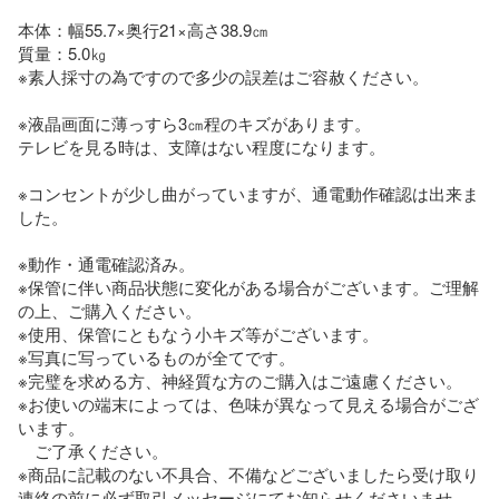
本体：幅55.7×奥行21×高さ38.9㎝

質量：5.0㎏

※素人採寸の為ですので多少の誤差はご容赦ください。

※液晶画面に薄っすら3㎝程のキズがあります。

テレビを見る時は、支障はない程度になります。

※コンセントが少し曲がっていますが、通電動作確認は出来ま
した。

※動作・通電確認済み。

※保管に伴い商品状態に変化がある場合がございます。ご理解
の上、ご購入ください。

※使用、保管にともなう小キズ等がございます。

※写真に写っているものが全てです。

※完璧を求める方、神経質な方のご購入はご遠慮ください。

※お使いの端末によっては、色味が異なって見える場合がござ
います。

　ご了承ください。

※商品に記載のない不具合、不備などございましたら受け取り
連絡の前に必ず取引メッセージにてお知らせくださいませ。
