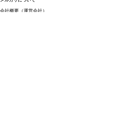
メルカリについて
会社概要（運営会社）
採用情報
プレスリリース
公式ブログ
プレスキット
メルカリUS
メルカリShops
m department（エムデパ）
ヘルプ
ヘルプセンター（ガイド・お問い合わせ）
メルカリShopsでショップを開設する
メルカリShops ショップ管理画面にログイン
メルカリShops出店者向けガイド
お問い合わせ一覧
フリーワードから商品をさがす
プライバシーと利用規約
メルカリ利用規約
メルカリShops利用規約
メルカリアンバサダー利用規約