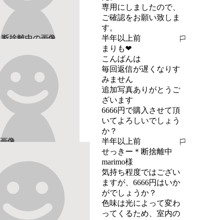
専用にしましたので、
ご確認をお願い致しま
す。
半年以上前
報告する
まりも❤︎
こんばんは

毎回返信が遅くなりす
みません

追加写真ありがとうご
ざいます

6666円で購入させて頂
いてよろしいでしょう
か？
半年以上前
報告する
せっきー＊断捨離中
marimo様

気持ち程度ではござい
ますが、6666円はいか
がでしょうか？

色味は光によって変わ
ってくるため、室内の