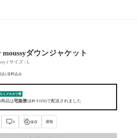
by moussyダウンジャケット
 / 
ssy
サイズ
 : 
L
税込) 送料込み
らくメルカリ便
の商品は
宅急便
で配送されました
(送料 ¥1050)
通報
6
保存