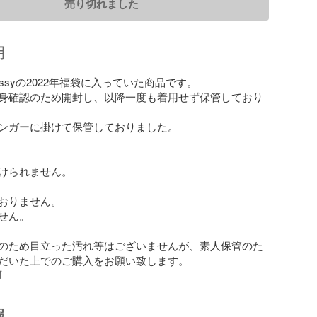
売り切れました
明
moussyの2022年福袋に入っていた商品です。

身確認のため開封し、以降一度も着用せず保管しており
ンガーに掛けて保管しておりました。

けられません。

おりません。

せん。

のため目立った汚れ等はございませんが、素人保管のた
だいた上でのご購入をお願い致します。
前
報