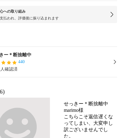
心への取り組み
支払われ、評価後に振り込まれます
きー＊断捨離中
440
本人確認済
6)
せっきー＊断捨離中
marimo様

こちらこそ返信遅くな
ってしまい、大変申し
訳ございませんでし
た。
