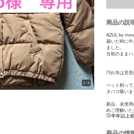
商品の説
AZUL by 
届いた時に中
ました。

当初のままハ
汚れ等は見受
1
/
6
ペット飼って
タバコ吸いま
新品、未使用
めご理解いた
半年以上
商品の情