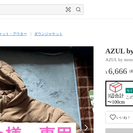
ケット・アウター
ダウンジャケット
AZUL 
AZUL by mou
6,666
(
¥
らく
3辺合計

こ
〜100cm
いいね！