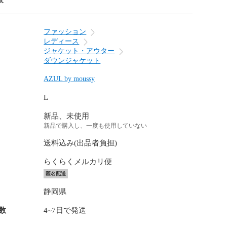
ファッション
レディース
ジャケット・アウター
ダウンジャケット
AZUL by moussy
L
新品、未使用
新品で購入し、一度も使用していない
送料込み(出品者負担)
らくらくメルカリ便
匿名配送
静岡県
数
4~7日で発送