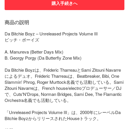
購入手続きへ
商品の説明
Da Bitchie Boyz – Unreleased Projects Volume III

ビッチ・ボーイズ

A. Manureva (Better Days Mix)

B. Georgy Porgy (Da Butterfly Zone Mix)

Da Bitchie Boyzは、Fréderic TharreauとSami Zitouni Navarre
によるデュオ。Fréderic Tharreauは、Beatbreaker, Bibi, One 
Slammin' Phrog, Roger Murttock名義でも活動している。Sami 
Zitouni Navarreは、French house/electroプロデューサー／DJ
で、Cuts'N'Drops, Norman Bridges, Sami Dee, The Flamantic 
Orchestra名義でも活動している。

「Unreleased Projects Volume III」は、2000年にレーベルDa 
Bitchie BoyzからリリースされたHouseトラック。
