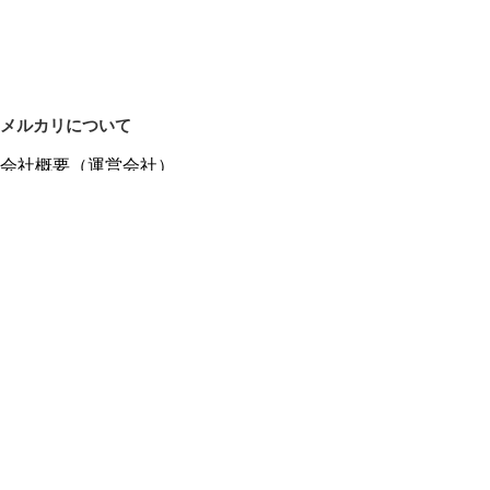
メルカリについて
会社概要（運営会社）
採用情報
プレスリリース
公式ブログ
プレスキット
メルカリUS
メルカリShops
m department（エムデパ）
ヘルプ
ヘルプセンター（ガイド・お問い合わせ）
メルカリShopsでショップを開設する
メルカリShops ショップ管理画面にログイン
メルカリShops出店者向けガイド
お問い合わせ一覧