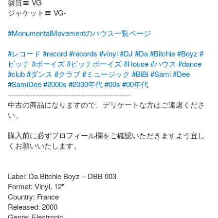
盤質〓 VG

ジャケット〓 VG-

#MonumentalMovementのハウス一覧ページ
#レコード
#record
#records
#vinyl
#DJ
#Da
#Bitchie
#Boyz
#
ビッチ
#ボーイズ
#ビッチボーイズ
#House
#ハウス
#dance
#club
#ダンス
#クラブ
#ミュージック
#BiBi
#Sami
#Dee
#SamiDee
#2000s
#2000年代
#00s
#00年代
--------------------------------------------------

中古の商品になりますので、デリケートな方はご遠慮くださ
い。

購入前に必ずプロフィール欄をご確認いただきますよう宜し
くお願いいたします。

Label: Da Bitchie Boyz – DBB 003

Format: Vinyl, 12"

Country: France

Released: 2000

Genre: Electronic
