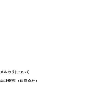
メルカリについて
会社概要（運営会社）
採用情報
プレスリリース
公式ブログ
プレスキット
メルカリUS