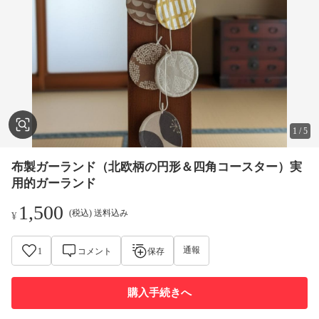
1
/
5
布製ガーランド（北欧柄の円形＆四角コースター）実
用的ガーランド
1,500
(税込) 送料込み
¥
通報
1
コメント
保存
購入手続きへ