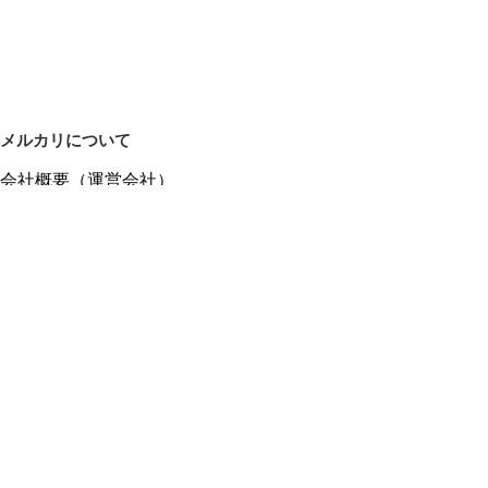
メルカリについて
会社概要（運営会社）
採用情報
プレスリリース
公式ブログ
プレスキット
メルカリUS
メルカリShops
m department（エムデパ）
ヘルプ
ヘルプセンター（ガイド・お問い合わせ）
メルカリShopsでショップを開設する
メルカリShops ショップ管理画面にログイン
メルカリShops出店者向けガイド