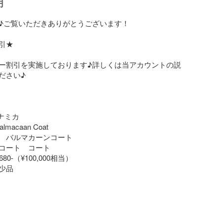
明
♪ご覧いただきありがとうございます！

★

ー割引を実施しております♪詳しくは当アカウントの説
さい♪

ナナミカ

lmacaan Coat

　バルマカーンコート

コート　コート

$680-（¥100,000相当）

品
