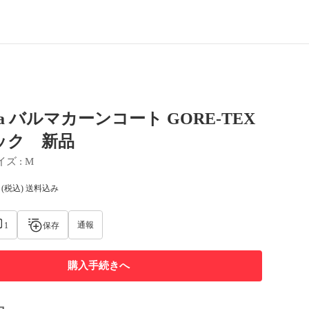
ica バルマカーンコート GORE-TEX
ック 新品
イズ
 : 
M
(税込) 送料込み
通報
1
保存
購入手続きへ