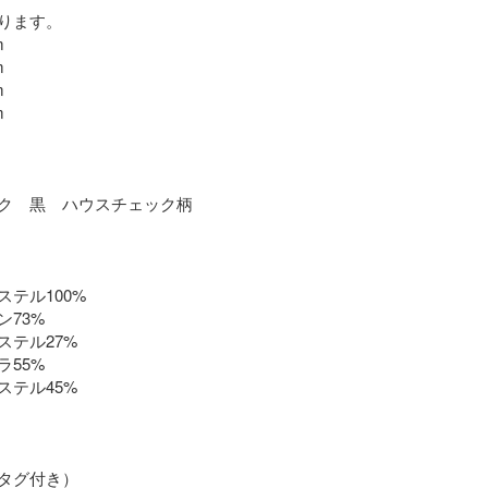
ります。









ブラック　黒　ハウスチェック柄

テル100%

73%

テル27%

55%

テル45%

タグ付き）
