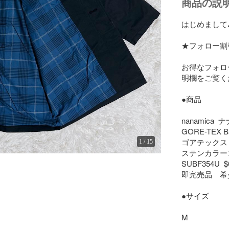
商品の説
はじめまして
★フォロー割引
お得なフォロ
明欄をご覧くだ
●商品

nanamica  
GORE-TEX Ba
ゴアテックス
1
/
15
ステンカラー
SUBF354U  
即完売品　希少
●サイズ

M
