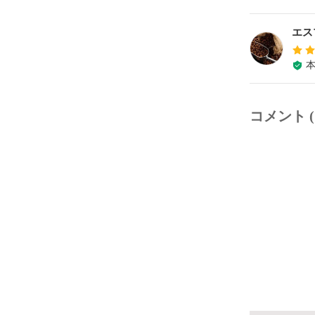
エス
コメント (