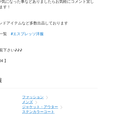
や気になった事などありましたらお気軽にコメント宜し
ます！

レンドアイテムなど多数出品しております

一覧　
#エスプレッソ洋服
下さい♪♪♪

4 】
報
ファッション
メンズ
ジャケット・アウター
ステンカラーコート