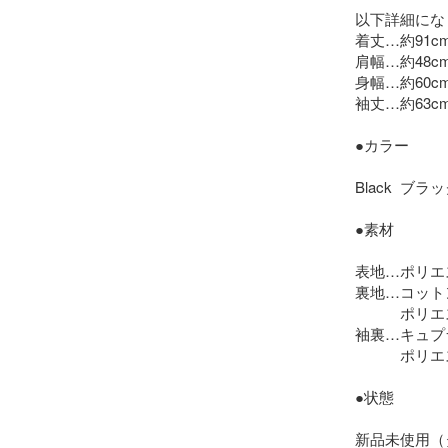
以下詳細にな
着丈…約91cm
肩幅…約48cm
身幅…約60cm
袖丈…約63cm
●カラー

Black  
●素材

表地…ポリエス
裏地…コットン
　　　ポリエス
袖裏…キュプラ
　　　ポリエス
●状態

新品未使用（