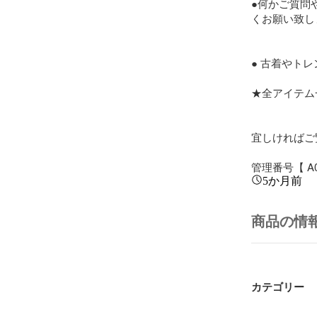
●何かご質問
くお願い致し
● 古着やト
★全アイテム
宜しければご覧
管理番号【 A0
5か月前
商品の情
カテゴリー