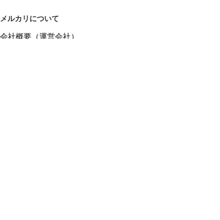
メルカリについて
会社概要（運営会社）
採用情報
プレスリリース
公式ブログ
プレスキット
メルカリUS
メルカリShops
m department（エムデパ）
ヘルプ
ヘルプセンター（ガイド・お問い合わせ）
メルカリShopsでショップを開設する
メルカリShops ショップ管理画面にログイン
メルカリShops出店者向けガイド
お問い合わせ一覧
フリーワードから商品をさがす
プライバシーと利用規約
メルカリ利用規約