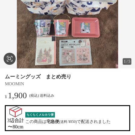
1
/
5
ムーミングッズ まとめ売り
MOOMIN
1,900
(税込) 送料込み
¥
らくらくメルカリ便
3辺合計

この商品は
宅急便
で配送されました
(送料 ¥850)
〜80cm