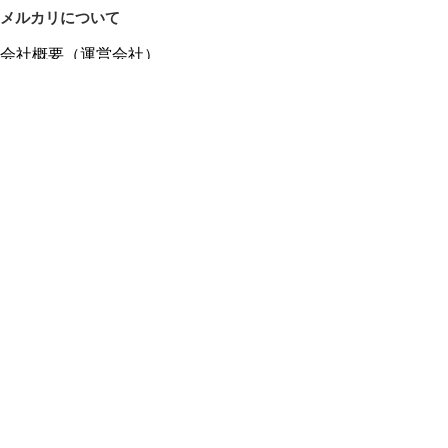
メルカリについて
会社概要（運営会社）
採用情報
プレスリリース
公式ブログ
プレスキット
メルカリUS
メルカリShops
m department（エムデパ）
ヘルプ
ヘルプセンター（ガイド・お問い合わせ）
メルカリShopsでショップを開設する
メルカリShops ショップ管理画面にログイン
メルカリShops出店者向けガイド
お問い合わせ一覧
フリーワードから商品をさがす
プライバシーと利用規約
メルカリ利用規約
メルカリShops利用規約