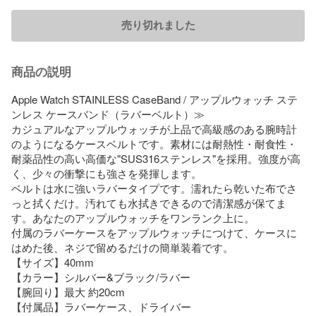
売り切れました
商品の説明
Apple Watch STAINLESS CaseBand / アップルウォッチ ステ
ンレス ケースバンド（ラバーベルト）≫

カジュアルなアップルウォッチが上品で高級感のある腕時計
のようになるケースベルトです。素材には耐熱性・耐食性・
耐薬品性の高い高価な"SUS316ステンレス"を採用。強度が高
く、少々の衝撃にも強さを発揮します。

ベルトは水に強いラバータイプです。濡れたら乾いた布でさ
っと拭くだけ。汚れても水拭きできるので清潔感が保てま
す。あなたのアップルウォッチをワンランク上に。

付属のラバーケースをアップルウォッチにつけて、ケースに
はめた後、ネジで留めるだけの簡単装着です。

【サイズ】40mm 

【カラー】シルバー&ブラック/ラバー

【腕回り】最大 約20cm

【付属品】ラバーケース、ドライバー
