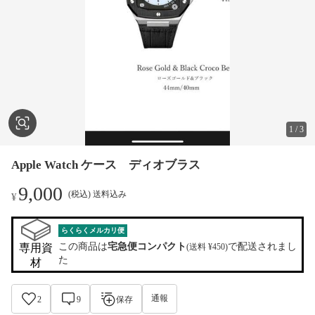
1
/
3
Apple Watch ケース ディオブラス
9,000
(税込) 送料込み
¥
らくらくメルカリ便
この商品は
宅急便コンパクト
で配送されまし
専用資
(送料 ¥450)
た
材
通報
2
9
保存