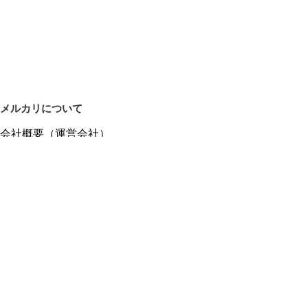
メルカリについて
会社概要（運営会社）
採用情報
プレスリリース
公式ブログ
プレスキット
メルカリUS
メルカリShops
m department（エムデパ）
ヘルプ
ヘルプセンター（ガイド・お問い合わせ）
メルカリShopsでショップを開設する
メルカリShops ショップ管理画面にログイン