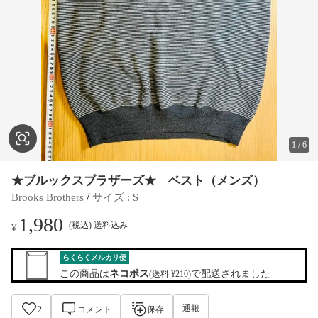
1
/
6
★ブルックスブラザーズ★ ベスト（メンズ）
 / 
Brooks Brothers
サイズ
 : 
S
1,980
(税込) 送料込み
¥
らくらくメルカリ便
この商品は
ネコポス
で配送されました
(送料 ¥210)
通報
2
コメント
保存