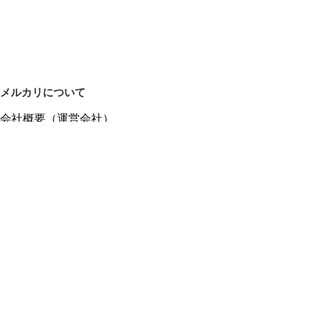
メルカリについて
会社概要（運営会社）
採用情報
プレスリリース
公式ブログ
プレスキット
メルカリUS
メルカリShops
m department（エムデパ）
ヘルプ
ヘルプセンター（ガイド・お問い合わせ）
メルカリShopsでショップを開設する
メルカリShops ショップ管理画面にログイン
メルカリShops出店者向けガイド