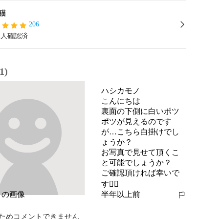
猫
206
本人確認済
1)
ハシカモノ
こんにちは

裏面の下側に白いポツ
ポツが見えるのです
が…こちら白掛けでし
ょうか？

お写真で見せて頂くこ
と可能でしょうか？

ご確認頂ければ幸いで
す🙇‍♂️
半年以上前
報告する
ためコメントできません