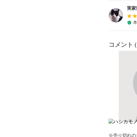
実家
コメント (
※売り切れの