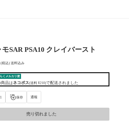
モSAR PSA10 クレイバースト
(税込) 送料込み
らくメルカリ便
の商品は
ネコポス
で配送されました
(送料 ¥210)
通報
1
保存
売り切れました