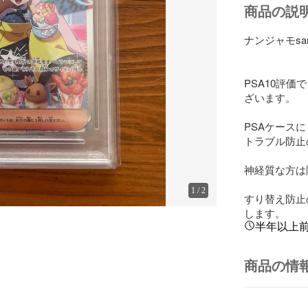
商品の説
ナンジャモsar 
PSA10評価
ざいます。

PSAケース
トラブル防止
神経質な方は
1
/
2
すり替え防止
します。
半年以上
商品の情