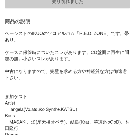
売り切れました
商品の説明
ベーシストのIKUOのソロアルバム「R.E.D. ZONE」です。帯
あり。

ケースに保管時についたスレがあります。CD盤面に再生に問
題の無い小さいスレがあります。

中古になりますので、完璧を求める方や神経質な方は御遠慮
下さい。

参加ゲスト

Artist

　 angela(Vo.atsuko Synthe.KATSU) 

Bass

　MASAKI、燿(摩天楼オペラ)、結良(Kra)、華凛(NoGoD)、村
田隆行

Drums
