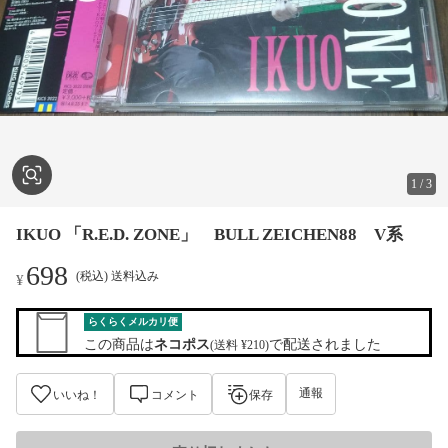
1
/
3
IKUO 「R.E.D. ZONE」 BULL ZEICHEN88 V系
698
(税込) 送料込み
¥
らくらくメルカリ便
この商品は
ネコポス
で配送されました
(送料 ¥210)
通報
いいね！
コメント
保存