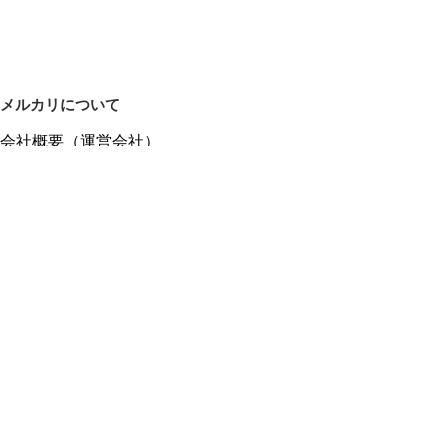
メルカリについて
会社概要（運営会社）
採用情報
プレスリリース
公式ブログ
プレスキット
メルカリUS
メルカリShops
m department（エムデパ）
ヘルプ
ヘルプセンター（ガイド・お問い合わせ）
メルカリShopsでショップを開設する
メルカリShops ショップ管理画面にログイン
メルカリShops出店者向けガイド
お問い合わせ一覧