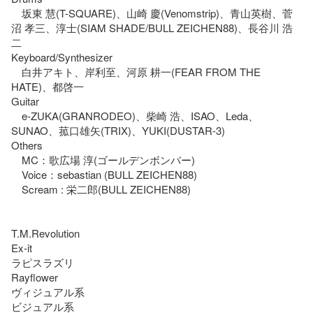
　坂東 慧(T-SQUARE)、山崎 慶(Venomstrip)、青山英樹、菅
沼 孝三、淳士(SIAM SHADE/BULL ZEICHEN88)、長谷川 浩
二 

Keyboard/Synthesizer

　白井アキト、岸利至、河原 耕一(FEAR FROM THE 
HATE)、都啓一

Guitar

　e-ZUKA(GRANRODEO)、柴崎 浩、ISAO、Leda、
SUNAO、菰口雄矢(TRIX)、YUKI(DUSTAR-3)

Others

　MC：歌広場 淳(ゴールデンボンバー) 

　Voice：sebastian (BULL ZEICHEN88)

　Scream : 栄二郎(BULL ZEICHEN88)

T.M.Revolution

Ex-it

ラピスラズリ

Rayflower

ヴィジュアル系

ビジュアル系
