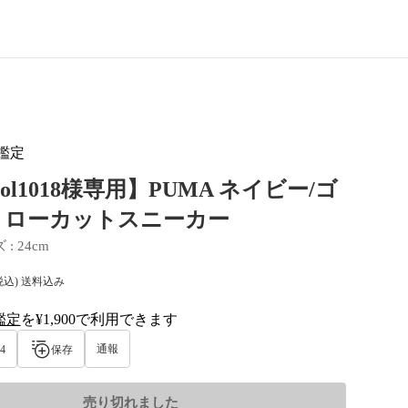
鑑定
ol1018様専用】PUMA ネイビー/ゴ
 ローカットスニーカー
ズ
 : 
24cm
税込) 送料込み
鑑定
を¥1,900で利用できます
al-tag
通報
4
保存
売り切れました