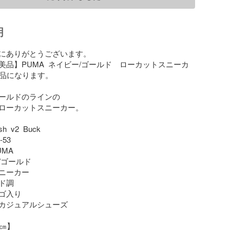
明
にありがとうございます。

美品】PUMA  ネイビー/ゴールド　ローカットスニーカ
品になります。

ールドのラインの

ローカットスニーカー。

  v2  Buck　

53

MA

ゴールド

ニーカー

調

ゴ入り

カジュアルシューズ

㎝】
