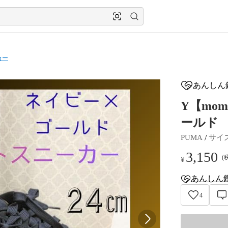
カー
あんしん
Y【mom
ールド
 / 
PUMA
サイ
3,150
(
¥
あんしん
anshin-apprais
4