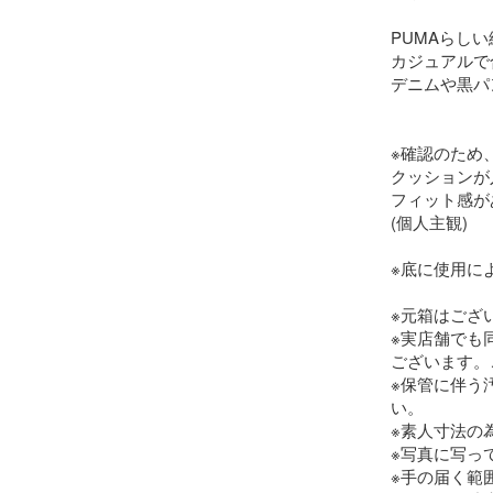
PUMAらし
カジュアルで
デニムや黒パ
※確認のため
クッションが
フィット感が
(個人主観)

※底に使用に
※元箱はござ
※実店舗でも
ございます。
※保管に伴う
い。

※素人寸法の
※写真に写っ
※手の届く範