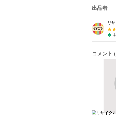
出品者
リサ
コメント (