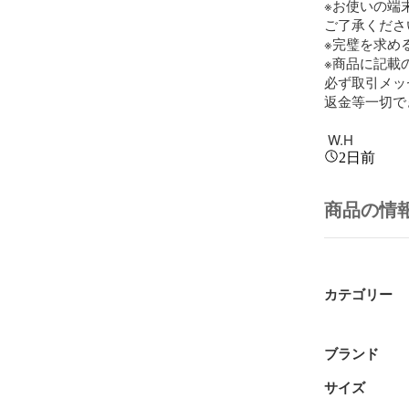
※お使いの端
ご了承ください
※完璧を求め
※商品に記載
必ず取引メッ
返金等一切で
 W.H
2日前
商品の情
カテゴリー
ブランド
サイズ