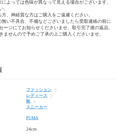
末によっては色味が異なって見える場合がございます。
。

る方、神経質な方はご購入をご遠慮ください。

の無い不具合、不備などございましたら受取連絡の前に
セージにてお知らせくださいませ。取引完了後の返品、
きませんので予めご了承の上ご購入くださいませ。

報
ファッション
レディース
靴
スニーカー
PUMA
24cm