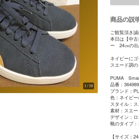
商品の説
ご観覧頂き誠
本日は【中古
ー　24㎝の出
ネイビーにゴ
スエード調の
PUMA　Smash
品番：364989-
1
/
19
ブランド：PU
色：ネイビー/
スタイル：ス
素材：スエード
デザイン：ロ
靴のタイプ：
【サイズ：24