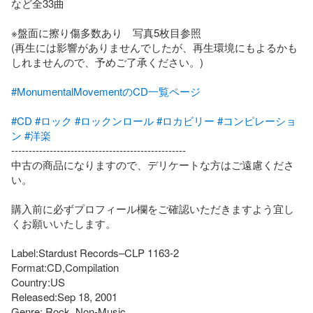
など全33曲

※盤面に擦り傷多数あり　写真5枚目参照

(再生には影響がありませんでしたが、再生環境にもよるかも
しれませんので、予めご了承ください。)

#MonumentalMovementのCD一覧ページ
#CD
#ロック
#ロックンロール
#ロカビリー
#コンピレーショ
ン
#洋楽
--------------------------------------------------

中古の商品になりますので、デリケートな方はご遠慮くださ
い。

購入前に必ずプロフィール欄をご確認いただきますよう宜し
くお願いいたします。

Label:Stardust Records–CLP 1163-2

Format:CD,Compilation

Country:US

Released:Sep 18, 2001

Genre: Rock, Non-Music
