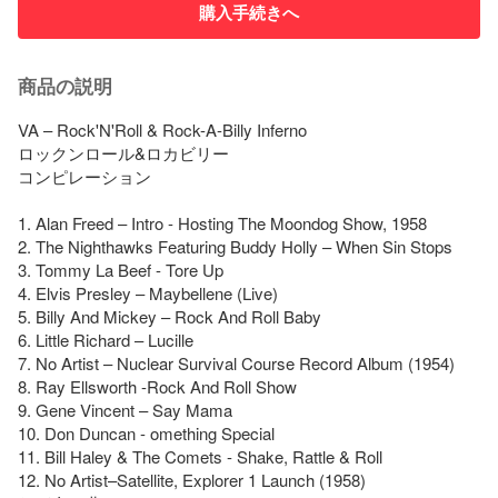
購入手続きへ
商品の説明
VA – Rock'N'Roll & Rock-A-Billy Inferno

ロックンロール&ロカビリー

コンピレーション

1. Alan Freed – Intro - Hosting The Moondog Show, 1958

2. The Nighthawks Featuring Buddy Holly – When Sin Stops

3. Tommy La Beef - Tore Up

4. Elvis Presley – Maybellene (Live)

5. Billy And Mickey – Rock And Roll Baby

6. Little Richard – Lucille

7. No Artist – Nuclear Survival Course Record Album (1954)

8. Ray Ellsworth -Rock And Roll Show

9. Gene Vincent – Say Mama

10. Don Duncan - omething Special

11. Bill Haley & The Comets - Shake, Rattle & Roll

12. No Artist–Satellite, Explorer 1 Launch (1958)
