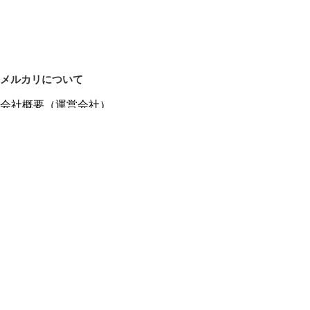
メルカリについて
会社概要（運営会社）
採用情報
プレスリリース
公式ブログ
プレスキット
メルカリUS
メルカリShops
m department（エムデパ）
ヘルプ
ヘルプセンター（ガイド・お問い合わせ）
メルカリShopsでショップを開設する
メルカリShops ショップ管理画面にログイン
メルカリShops出店者向けガイド
お問い合わせ一覧