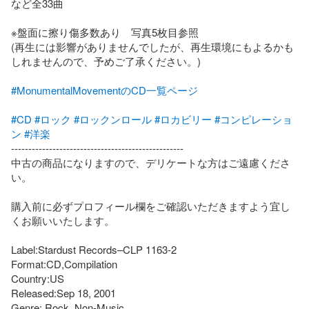
など全33曲

※盤面に擦り傷多数あり　写真5枚目参照

(再生には影響がありませんでしたが、再生環境にもよるかも
しれませんので、予めご了承ください。)

#MonumentalMovementのCD一覧ページ
#CD
#ロック
#ロックンロール
#ロカビリー
#コンピレーショ
ン
#洋楽
--------------------------------------------------

中古の商品になりますので、デリケートな方はご遠慮くださ
い。

購入前に必ずプロフィール欄をご確認いただきますよう宜し
くお願いいたします。

Label:Stardust Records–CLP 1163-2

Format:CD,Compilation

Country:US

Released:Sep 18, 2001

Genre: Rock, Non-Music
