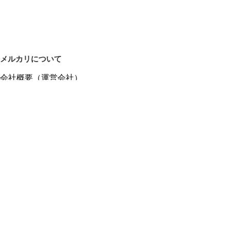
メルカリについて
会社概要（運営会社）
採用情報
プレスリリース
公式ブログ
プレスキット
メルカリUS
メルカリShops
m department（エムデパ）
ヘルプ
ヘルプセンター（ガイド・お問い合わせ）
メルカリShopsでショップを開設する
メルカリShops ショップ管理画面にログイン
メルカリShops出店者向けガイド
お問い合わせ一覧