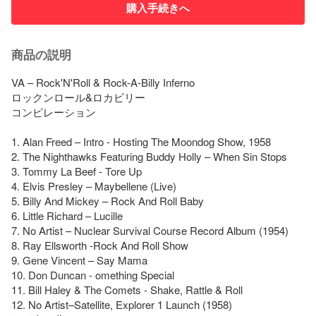
購入手続きへ
商品の説明
VA – Rock'N'Roll & Rock-A-Billy Inferno

ロックンロール&ロカビリー

コンピレーション

1. Alan Freed – Intro - Hosting The Moondog Show, 1958

2. The Nighthawks Featuring Buddy Holly – When Sin Stops

3. Tommy La Beef - Tore Up

4. Elvis Presley – Maybellene (Live)

5. Billy And Mickey – Rock And Roll Baby

6. Little Richard – Lucille

7. No Artist – Nuclear Survival Course Record Album (1954)

8. Ray Ellsworth -Rock And Roll Show

9. Gene Vincent – Say Mama

10. Don Duncan - omething Special

11. Bill Haley & The Comets - Shake, Rattle & Roll

12. No Artist–Satellite, Explorer 1 Launch (1958)
