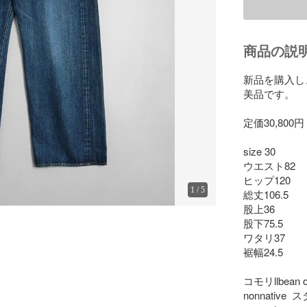
商品の説
新品を購入し
美品です。

定価30,800円

size 30

ウエスト82

ヒップ120

1
/
5
総丈106.5

股上36

股下75.5

ワタリ37

裾幅24.5

コモリllbean o
nonnative  