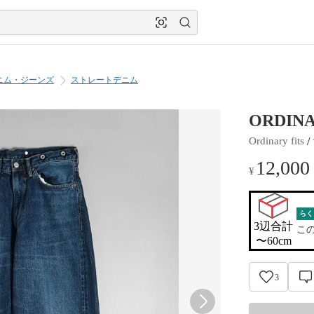
ニム・ジーンズ
ストレートデニム
ORDINAR
 / 
Ordinary fits
12,000
¥
らく
3辺合計

こ
〜60cm
3