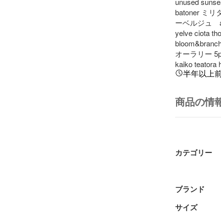
unused sunsea
batoner ミリタ
ーベルジュ　auber
yelve ciota th
bloom&branch
オーラリー 5p d
kaiko teatora h
半年以上
商品の情
カテゴリー
ブランド
サイズ