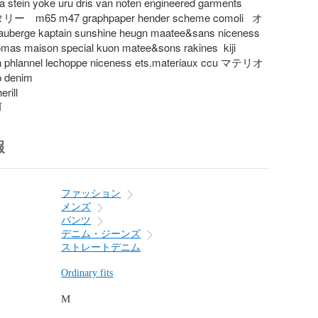
 stein yoke uru dris van noten engineered garments 
リー　m65 m47 graphpaper hender scheme comoli   オ
ge kaptain sunshine heugn maatee&sans niceness 
omas maison special kuon matee&sons rakines  kiji 
 phlannel lechoppe niceness ets.materiaux ccu マテリオ 
enim

erill
前
報
ファッション
メンズ
パンツ
デニム・ジーンズ
ストレートデニム
Ordinary fits
M