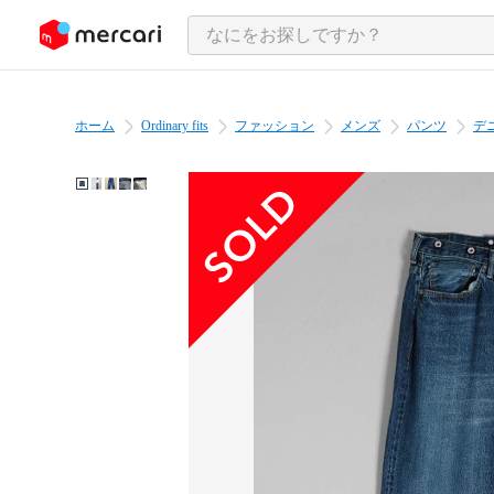
ンツにスキップ
ホーム
Ordinary fits
ファッション
メンズ
パンツ
デ