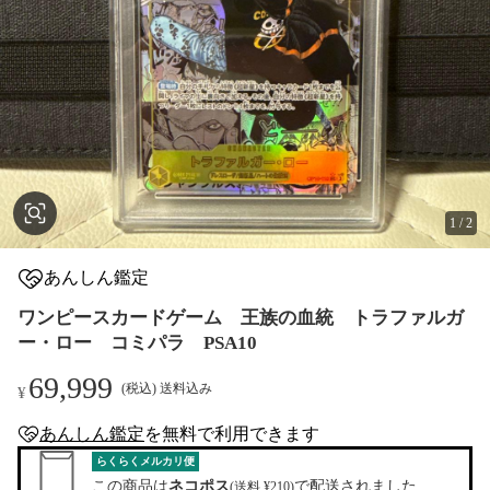
1
/
2
あんしん鑑定
ワンピースカードゲーム 王族の血統 トラファルガ
ー・ロー コミパラ PSA10
69,999
(税込) 送料込み
¥
あんしん鑑定
を
無料
で利用できます
anshin-appraisal-tag
らくらくメルカリ便
この商品は
ネコポス
で配送されました
(送料 ¥210)