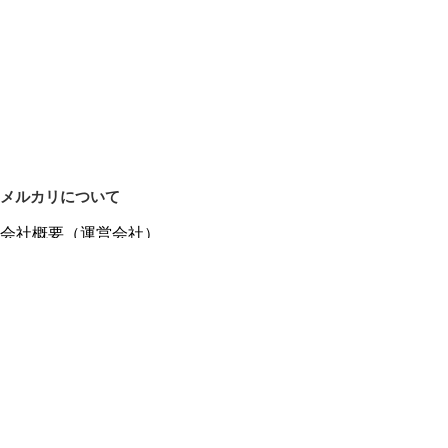
メルカリについて
会社概要（運営会社）
採用情報
プレスリリース
公式ブログ
プレスキット
メルカリUS
メルカリShops
m department（エムデパ）
ヘルプ
ヘルプセンター（ガイド・お問い合わせ）