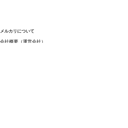
メルカリについて
会社概要（運営会社）
採用情報
プレスリリース
公式ブログ
プレスキット
メルカリUS
メルカリShops
m department（エムデパ）
ヘルプ
ヘルプセンター（ガイド・お問い合わせ）
メルカリShopsでショップを開設する
メルカリShops ショップ管理画面にログイン
メルカリShops出店者向けガイド
お問い合わせ一覧