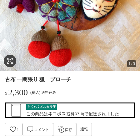
1
/
5
古布 一閑張り 狐 ブローチ
2,300
(税込) 送料込み
¥
らくらくメルカリ便
この商品は
ネコポス
で配送されました
(送料 ¥210)
通報
4
コメント
保存