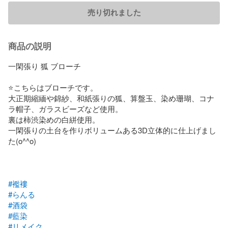
売り切れました
商品の説明
一閑張り 狐 ブローチ

⭐️こちらはブローチです。

大正期縮緬や錦紗、和紙張りの狐、算盤玉、染め珊瑚、コナ
ラ帽子、ガラスビーズなど使用。

裏は柿渋染めの白絣使用。

一閑張りの土台を作りボリュームある3D立体的に仕上げまし
た(o^^o)

#襤褸
#らんる
#酒袋
#藍染
#リメイク