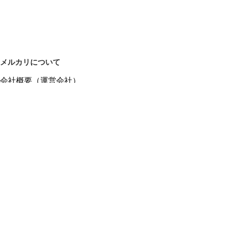
メルカリについて
会社概要（運営会社）
採用情報
プレスリリース
公式ブログ
プレスキット
メルカリUS
メルカリShops
m department（エムデパ）
ヘルプ
ヘルプセンター（ガイド・お問い合わせ）
メルカリShopsでショップを開設する
メルカリShops ショップ管理画面にログイン
メルカリShops出店者向けガイド