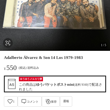
1
/
5
Adalberto Álvarez & Son 14 Los 1979-1983
550
(税込) 送料込み
¥
ゆうゆうメルカリ便
この商品は
ゆうパケットポストmini
で配送さ
(送料 ¥160)
れました
通報
1
コメント
保存