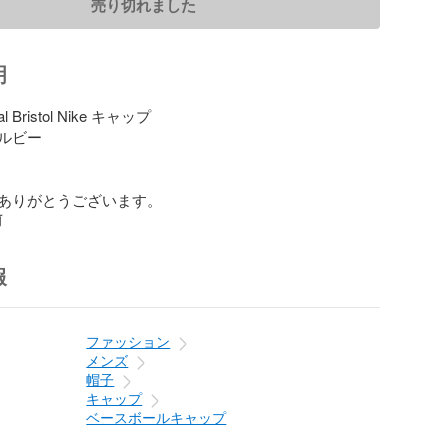
売り切れました
明
l Bristol Nike キャップ

ルビー

ありがとうございます。
前
報
ファッション
メンズ
帽子
キャップ
ベースボールキャップ