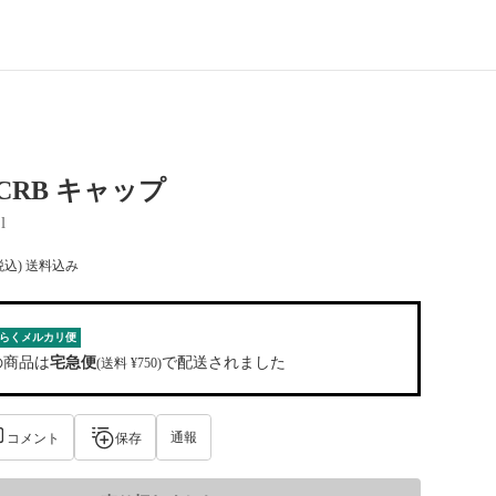
 FCRB キャップ
l
税込) 送料込み
らくメルカリ便
の商品は
宅急便
で配送されました
(送料 ¥750)
通報
コメント
保存