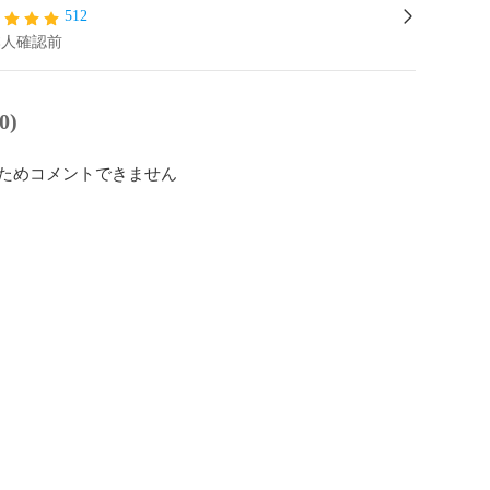
512
本人確認前
0)
ためコメントできません