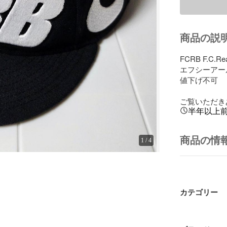
商品の説
FCRB F.C.Rea
エフシーアー
値下げ不可

ご覧いただき
半年以上
商品の情
1
/
4
カテゴリー