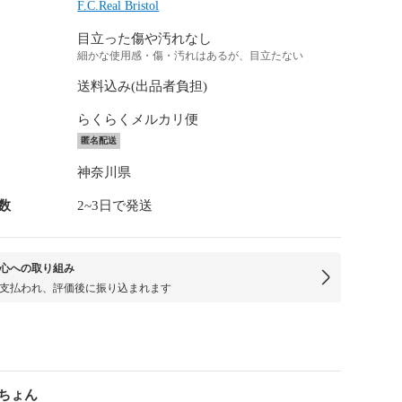
F.C.Real Bristol
目立った傷や汚れなし
細かな使用感・傷・汚れはあるが、目立たない
送料込み(出品者負担)
らくらくメルカリ便
匿名配送
神奈川県
数
2~3日で発送
心への取り組み
支払われ、評価後に振り込まれます
ちょん