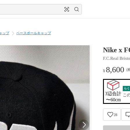
ャップ
ベースボールキャップ
Nike x
F.C.Real Bristo
8,600
(
¥
らく
3辺合計

こ
〜60cm
28