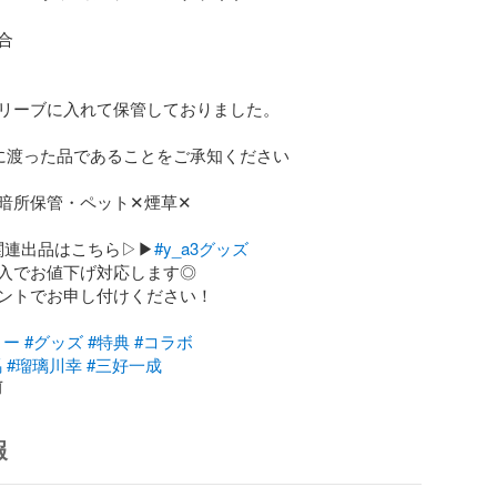


リーブに入れて保管しておりました。

に渡った品であることをご承知ください

保管・ペット‪✕‬煙草‪✕‬

!関連出品はこちら▷▶
#y_a3グッズ
入でお値下げ対応します◎

ントでお申し付けください！

リー
#グッズ
#特典
#コラボ
馬
#瑠璃川幸
#三好一成
前
報