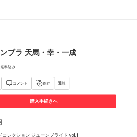
ジュンブラ 天馬・幸・一成
) 送料込み
通報
コメント
保存
購入手続きへ
明
ドコレクション ジューンブライド vol.1
