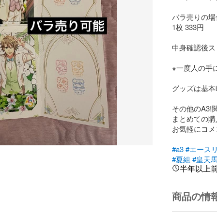
バラ売りの場合
1枚 333円

中身確認後ス
※一度人の手
グッズは基本暗所
その他のA3
まとめての購
お気軽にコメ
#a3
#エース
#夏組
#皇天
半年以上
商品の情