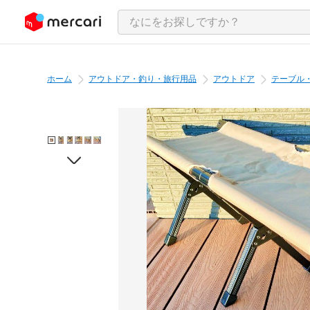
ンツにスキップ
ホーム
アウトドア・釣り・旅行用品
アウトドア
テーブル