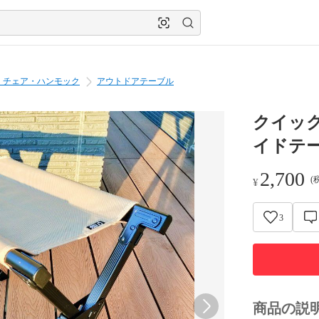
・チェア・ハンモック
アウトドアテーブル
クイッ
イドテ
2,700
(
¥
3
商品の説