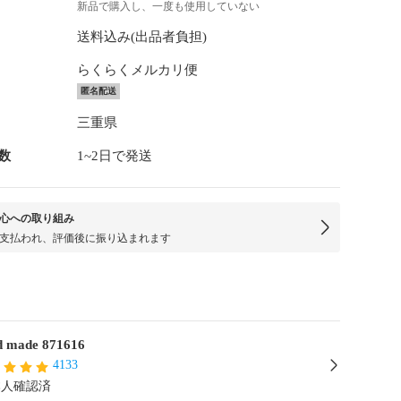
新品で購入し、一度も使用していない
送料込み(出品者負担)
らくらくメルカリ便
匿名配送
三重県
数
1~2日で発送
心への取り組み
支払われ、評価後に振り込まれます
 made 871616
4133
本人確認済