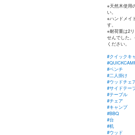
※天然木使用
い。

※ハンドメイ
す。

※耐荷重は2
せんでした。
ください。

#クイックキ
#QUICKCAM
#ベンチ
#二人掛け
#ウッドチェ
#サイドテー
#テーブル
#チェア
#キャンプ
#BBQ
#台
#机
#ウッド