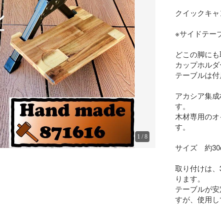
クイックキャ
※サイドテー
どこの脚にも
カップホルダ
テーブルは付
アカシア集成
す。

木材専用のオ
す。

1
/
8
サイズ　約30c
取り付けは、
ります。

テーブルが安
すが、使用し