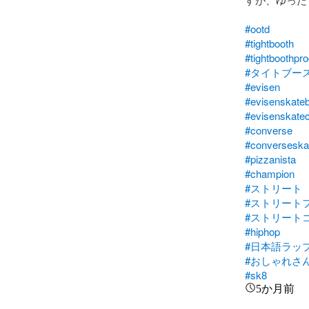
#ootd
#tightbooth
#tightboothpro
#タイトブー
#evisen
#evisenskate
#evisenskate
#converse
#converseska
#pizzanista
#champion
#ストリート
#ストリート
#ストリート
#hiphop
#日本語ラッ
#おしゃれさ
#sk8
5か月前