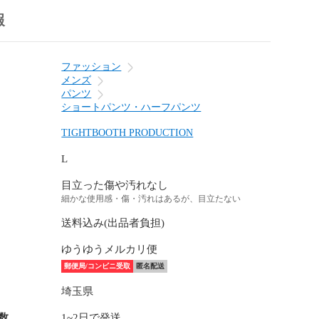
報
ファッション
メンズ
パンツ
ショートパンツ・ハーフパンツ
TIGHTBOOTH PRODUCTION
L
目立った傷や汚れなし
細かな使用感・傷・汚れはあるが、目立たない
送料込み(出品者負担)
ゆうゆうメルカリ便
郵便局/コンビニ受取
匿名配送
埼玉県
数
1~2日で発送