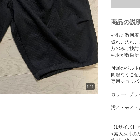
商品の説
外出に数回着
破れ、汚れ、
方のみご検討
毛玉が数箇所
付属のベルト
問題なくご使
専用ショッパ
1
/
4
カラー···ブラ
汚れ・破れ・臭
【Lサイズ】 ウエ
※素人採寸の
すが、ゆった