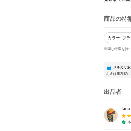
商品の特
カラー: ブ
※同じ特徴を持
メルカリ安
お金は事務局に
出品者
tanu