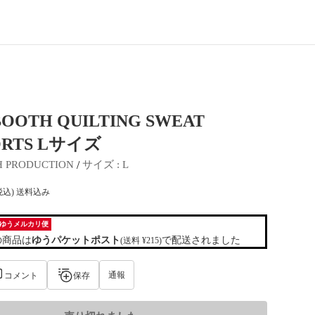
OOTH QUILTING SWEAT
ORTS Lサイズ
 / 
H PRODUCTION
サイズ
 : 
L
税込) 送料込み
ゆうメルカリ便
の商品は
ゆうパケットポスト
で配送されました
(送料 ¥215)
通報
コメント
保存