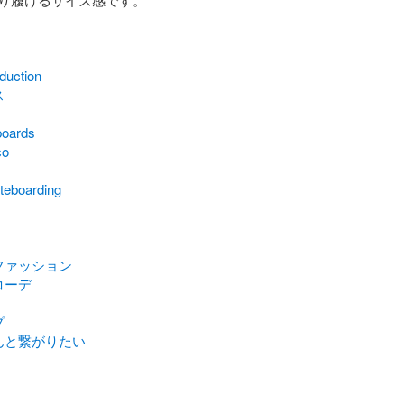
duction
ス
boards
co
teboarding
ファッション
コーデ
プ
んと繋がりたい