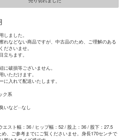
売り切れました
明
用しました。

擦れなどない商品ですが、中古品のため、ご理解のある
くださいませ。

目立ちます。　

紐に破損等ございません。

用いただけます。

ーに入れて配送いたします。

ック系

いなど···なし

スト幅：36 / ヒップ幅：52 / 股上：36 / 股下：27.5 

ため、ご参考までにご覧くださいませ。身長170センチで
り履けるサイズ感です。
