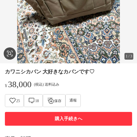
1
/
3
カワニシカバン 大好きなカバンです♡
38,000
(税込) 送料込み
¥
通報
25
18
保存
購入手続きへ