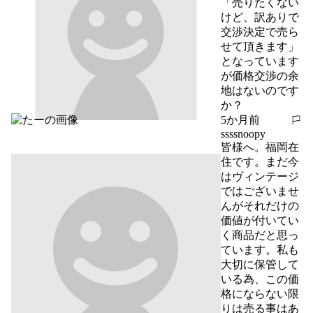
「売りたくない
けど、訳ありで
交渉決定で売ら
せて頂きます」
となっています
が価格交渉の余
地はないのです
か？
5か月前
報告する
ssssnoopy
皆様へ。福岡在
住です。まだ今
はヴィンテージ
ではございませ
んがそれだけの
価値が付いてい
く商品だと思っ
ています。私も
大切に保管して
いる為、この価
格にならない限
りは売る事はあ