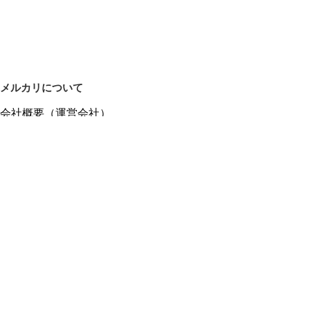
メルカリについて
会社概要（運営会社）
採用情報
プレスリリース
公式ブログ
プレスキット
メルカリUS
メルカリShops
m department（エムデパ）
ヘルプ
ヘルプセンター（ガイド・お問い合わせ）
メルカリShopsでショップを開設する
メルカリShops ショップ管理画面にログイン
メルカリShops出店者向けガイド