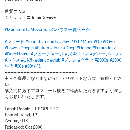
盤質〓 VG

ジャケット〓 Inner Sleeve

#MonumentalMovementのハウス一覧ページ
#レコード
#record
#records
#vinyl
#DJ
#Mark
#De
#Clive
#Lowe
#People
#Future
#Jazz
#Deep
#House
#FutureJazz
#DeepHouse
#フューチャージャズ
#ジャズ
#ディープハウス
#ハウス
#UK盤
#dance
#club
#ダンス
#クラブ
#2000s
#2000
年代
#00s
#00年代
--------------------------------------------------

中古の商品になりますので、デリケートな方はご遠慮くださ
い。

購入前に必ずプロフィール欄をご確認いただきますよう宜し
くお願いいたします。

Label: People – PEOPLE 17

Format: Vinyl, 12"

Country: UK

Released: Oct 2000
