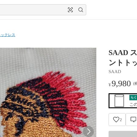
ネックレス
SAAD
ントト
SAAD
9,980
(
¥
らく
こ
2