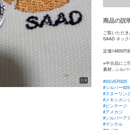
商品の説
ご覧いただき
SAAD ネッ
定価14800円
※中古品にご
素材...シルバー
#SILVER925
1
/
6
#シルバー925
#スターリン
#メキシカン
#ビンテージ
#アメカジ
#シルバーア
#マンテル
#ナバホ