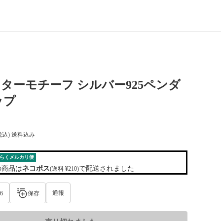
 スターモチーフ シルバー925ペンダ
ップ
税込) 送料込み
らくメルカリ便
の商品は
ネコポス
で配送されました
(送料 ¥210)
通報
6
保存