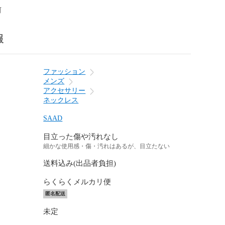
前
報
ファッション
メンズ
アクセサリー
ネックレス
SAAD
目立った傷や汚れなし
細かな使用感・傷・汚れはあるが、目立たない
送料込み(出品者負担)
らくらくメルカリ便
匿名配送
未定