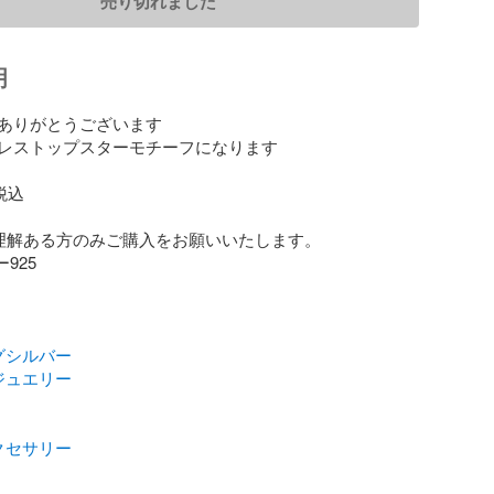
売り切れました
明
ありがとうございます

クレストップスターモチーフになります

税込

理解ある方のみご購入をお願いいたします。

925

グシルバー
ジュエリー
クセサリー