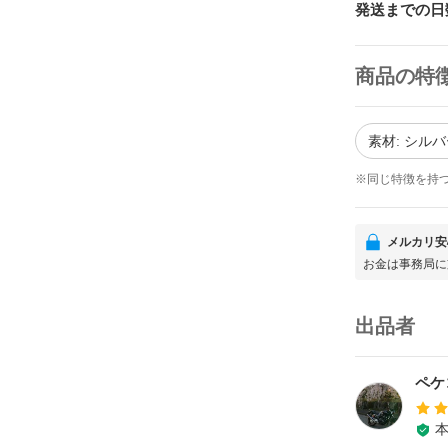
発送までの日
商品の特
素材: シルバ
※同じ特徴を持
メルカリ安
お金は事務局に
出品者
ペケ